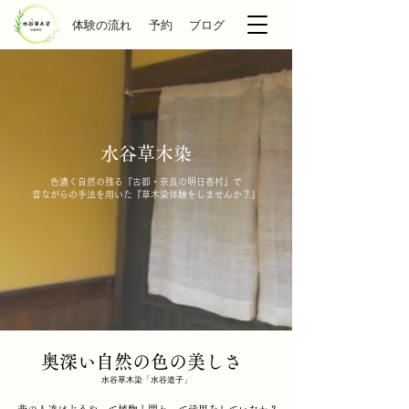
体験の流れ
予約
ブログ
水谷草木染
色濃く自然の残る『古都・奈良の明日香村』で
​昔ながらの手法を用いた『草木染体験をしませんか？』
奥深い自然の色の美しさ
​水谷草木染「水谷道子」