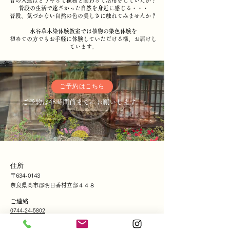
昔の人達はどうやって植物と関わって活用をしていたか？
普段の生活で遠ざかった自然を身近に感じる・・・
普段、気づかない自然の色の美しさに触れてみませんか？
水谷草木染体験教室では植物の染色体験を
初めての方でもお手軽に体験していただける様、お届けし
ています。
ご予約はこちら
​ご予約は48時間前までにお願いします。
住所
〒634-0143
奈良県高市郡明日香村立部４４８
ご連絡
0744-24-5802
mizutanikusakizome@gmail.com